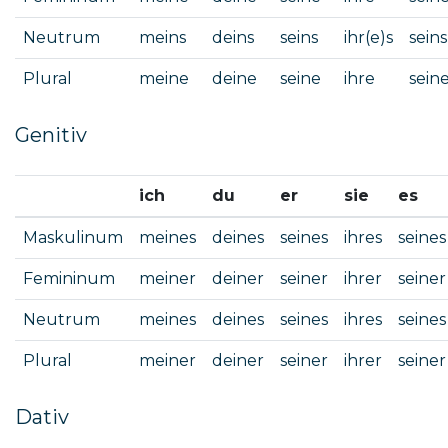
Neutrum
meins
deins
seins
ihr(e)s
seins
Plural
meine
deine
seine
ihre
sein
Genitiv
ich
du
er
sie
es
Maskulinum
meines
deines
seines
ihres
seines
Femininum
meiner
deiner
seiner
ihrer
seiner
Neutrum
meines
deines
seines
ihres
seines
Plural
meiner
deiner
seiner
ihrer
seiner
Dativ