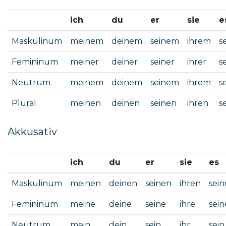
ich
du
er
sie
e
Maskulinum
meinem
deinem
seinem
ihrem
s
Femininum
meiner
deiner
seiner
ihrer
s
Neutrum
meinem
deinem
seinem
ihrem
s
Plural
meinen
deinen
seinen
ihren
s
Akkusativ
ich
du
er
sie
es
Maskulinum
meinen
deinen
seinen
ihren
sei
Femininum
meine
deine
seine
ihre
sein
Neutrum
mein
dein
sein
ihr
sein