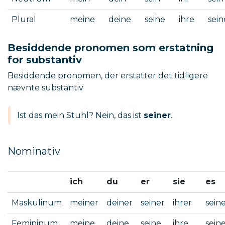
Plural
meine
deine
seine
ihre
sein
Besiddende pronomen som erstatning
for substantiv
Besiddende pronomen, der erstatter det tidligere
nævnte substantiv
Ist das mein Stuhl? Nein, das ist
seiner
.
Nominativ
ich
du
er
sie
es
Maskulinum
meiner
deiner
seiner
ihrer
sein
Femininum
meine
deine
seine
ihre
sein