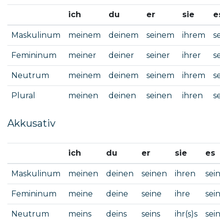
ich
du
er
sie
e
Maskulinum
meinem
deinem
seinem
ihrem
s
Femininum
meiner
deiner
seiner
ihrer
s
Neutrum
meinem
deinem
seinem
ihrem
s
Plural
meinen
deinen
seinen
ihren
s
Akkusativ
ich
du
er
sie
es
Maskulinum
meinen
deinen
seinen
ihren
sei
Femininum
meine
deine
seine
ihre
sei
Neutrum
meins
deins
seins
ihr(s)s
sei