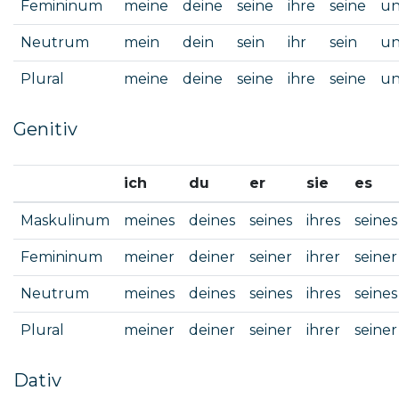
Femininum
meine
deine
seine
ihre
seine
un
Neutrum
mein
dein
sein
ihr
sein
un
Plural
meine
deine
seine
ihre
seine
un
Genitiv
ich
du
er
sie
es
Maskulinum
meines
deines
seines
ihres
seines
Femininum
meiner
deiner
seiner
ihrer
seiner
Neutrum
meines
deines
seines
ihres
seines
Plural
meiner
deiner
seiner
ihrer
seiner
Dativ