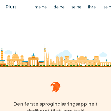
Plural
meine
deine
seine
ihre
sei
Den første sprogindlæringsapp helt
dedikeret til at lære tysk!