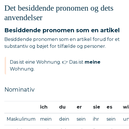
Det besiddende pronomen og dets
anvendelser
Besiddende pronomen som en artikel
Besiddende pronomen som en artikel forud for et
substantiv og bøjet for tilfælde og personer.
Das ist eine Wohnung. 👉 Das ist
meine
Wohnung.
Nominativ
ich
du
er
sie
es
wi
Maskulinum
mein
dein
sein
ihr
sein
un