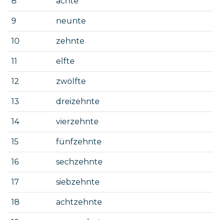
8
achte
9
neunte
10
zehnte
11
elfte
12
zwölfte
13
dreizehnte
14
vierzehnte
15
fünfzehnte
16
sechzehnte
17
siebzehnte
18
achtzehnte