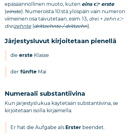
epäsäännöllinen muoto, kuten
eins 👉 erste
(
einste
). Numeroista 10:stä ylöspäin vain numeron
viimeinen osa taivutetaan, esim. 13,
drei + zehn 👉
drei
zehnte
(
drittzehnte / drittzehn
).
Järjestysluvut kirjoitetaan pienellä
die
erste
Klasse
der
fünfte
Mai
Numeraali substantiivina
Kun järjestyslukua käytetään substantiivina, se
kirjoitetaan isolla kirjaimella.
Er hat die Aufgabe als
Erster
beendet.