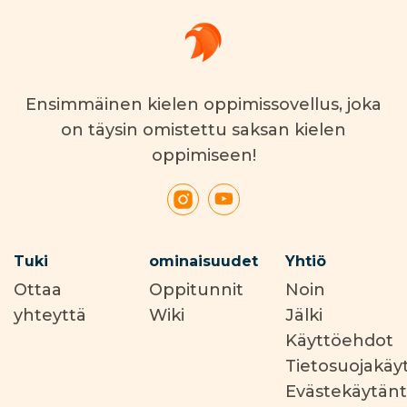
Ensimmäinen kielen oppimissovellus, joka
on täysin omistettu saksan kielen
oppimiseen!
Tuki
ominaisuudet
Yhtiö
Ottaa
Oppitunnit
Noin
yhteyttä
Wiki
Jälki
Käyttöehdot
Tietosuojakäy
Evästekäytän