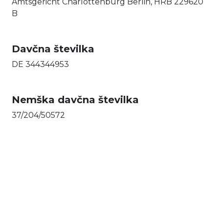
Amtsgericht Charlottenburg Berlin, HRB 229620
B
Davčna številka
DE 344344953
Nemška davčna številka
37/204/50572