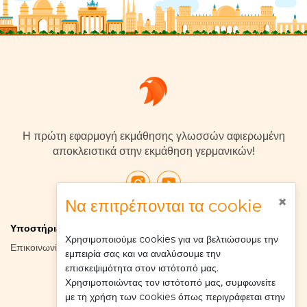
Η πρώτη εφαρμογή εκμάθησης γλωσσών αφιερωμένη
αποκλειστικά στην εκμάθηση γερμανικών!
×
Να επιτρέπονται τα cookie
Υποστήριξη
Χαρακτηριστικά
Εταιρία
Χρησιμοποιούμε cookies για να βελτιώσουμε την
Επικοινωνία
Μαθήματα
Σχετικά με
εμπειρία σας και να αναλύσουμε την
Wiki
Αποτύπωμα
επισκεψιμότητα στον ιστότοπό μας.
Οροι χρήσης
Χρησιμοποιώντας τον ιστότοπό μας, συμφωνείτε
Πολιτική
με τη χρήση των cookies όπως περιγράφεται στην